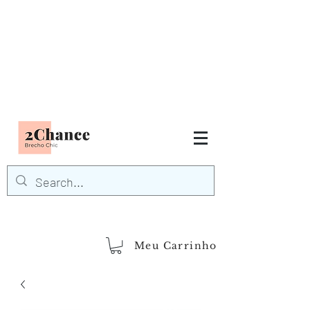
Tudo em até
6 x sem juros
FRETE GRÁTIS para Região
Sudeste
EM COMPRAS
ACIMA DE R$600,00
demais regiões
Frete Grátis
Acima de R$1.000,00
Meu Carrinho