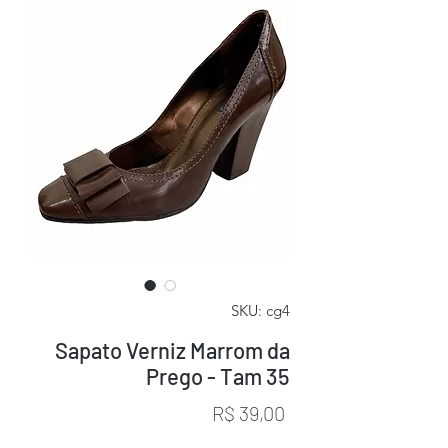
SKU: cg4
Sapato Verniz Marrom da
Prego - Tam 35
Preço
R$ 39,00