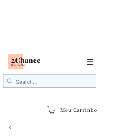
Tudo em até
6 x sem juros
FRETE GRÁTIS para Região
Sudeste
EM COMPRAS
ACIMA DE R$600,00
demais regiões
Frete Grátis
Acima de R$1.000,00
Meu Carrinho