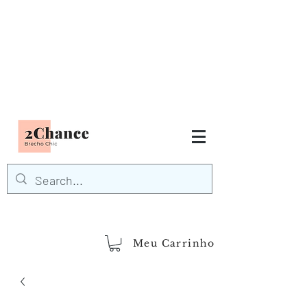
Tudo em até
6 x sem juros
FRETE GRÁTIS para Região
Sudeste
EM COMPRAS
ACIMA DE R$600,00
demais regiões
Frete Grátis
Acima de R$1.000,00
Meu Carrinho