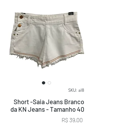
SKU: al8
Short -Saia Jeans Branco
da KN Jeans - Tamanho 40
Preço
R$ 39,00