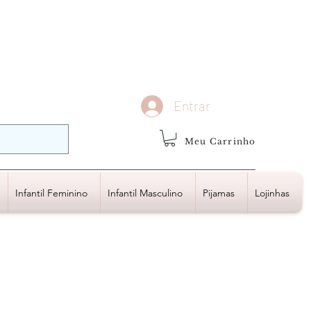
demais regiões
Frete Grátis
Acima de R$1.000,00
Entrar
Meu Carrinho
Infantil Feminino
Infantil Masculino
Pijamas
Lojinhas