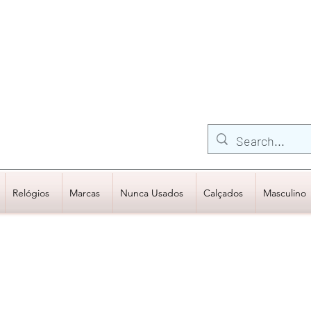
FRETE GRÁTIS para Região Sudeste
EM COMPRAS
ACIMA DE R$600,00
Relógios
Marcas
Nunca Usados
Calçados
Masculino