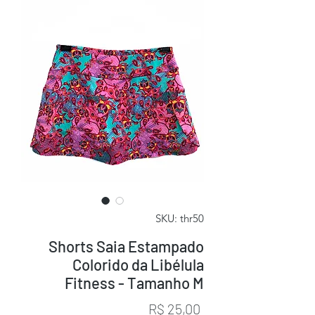
SKU: thr50
Shorts Saia Estampado
Colorido da Libélula
Fitness - Tamanho M
Preço
R$ 25,00