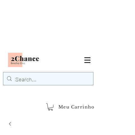
Tudo em até
6 x sem juros
FRETE GRÁTIS para Região
Sudeste
EM COMPRAS
ACIMA DE R$600,00
demais regiões
Frete Grátis
Acima de R$1.000,00
Meu Carrinho