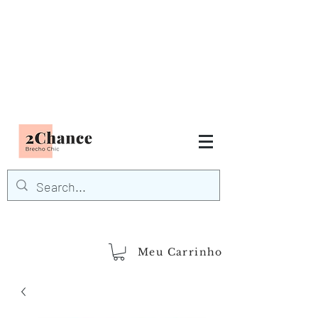
Tudo em até
6 x sem juros
FRETE GRÁTIS para Região
Sudeste
EM COMPRAS
ACIMA DE R$600,00
demais regiões
Frete Grátis
Acima de R$1.000,00
Meu Carrinho