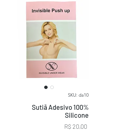
SKU: da10
Sutiã Adesivo 100%
Silicone
Preço
R$ 20,00