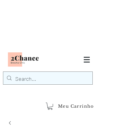
Tudo em até
6 x sem juros
FRETE GRÁTIS para Região
Sudeste
EM COMPRAS
ACIMA DE R$600,00
demais regiões
Frete Grátis
Acima de R$1.000,00
Meu Carrinho