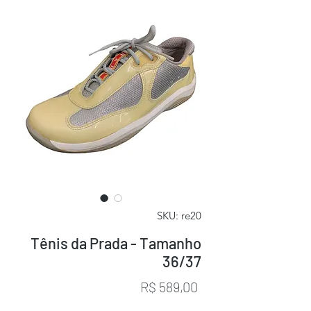
SKU: re20
Tênis da Prada - Tamanho
36/37
Preço
R$ 589,00