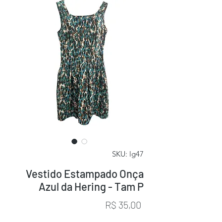
SKU: lg47
Vestido Estampado Onça
Azul da Hering - Tam P
Preço
R$ 35,00