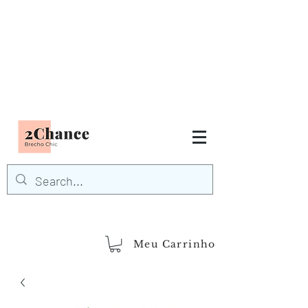
Tudo em até
6 x sem juros
FRETE GRÁTIS para Região
Sudeste
EM COMPRAS
ACIMA DE R$600,00
demais regiões
Frete Grátis
Acima de R$1.000,00
Meu Carrinho