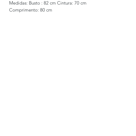
Medidas: Busto : 82 cm Cintura: 70 cm
Comprimento: 80 cm
Brechó2Chance
Quem Somos
Política de Privacidade
Termos de Uso
Perguntas Frequentes
COMO FUNCIONA
Como Vender
Como Comprar
Regras
Trocas e Devoluções
FALE CONOSCO
WhatsApp:
+55 (11) 97620-2249
E-mail: