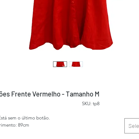
ões Frente Vermelho - Tamanho M
SKU: tp8
Está sem o último botão.
rimento: 89cm
Sele