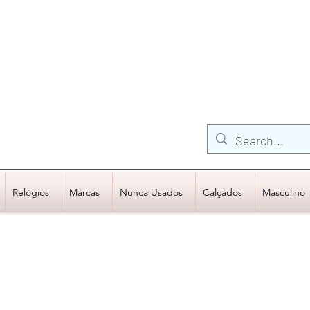
FRETE GRÁTIS para Região Sudeste
EM COMPRAS
ACIMA DE R$600,00
Relógios
Marcas
Nunca Usados
Calçados
Masculino