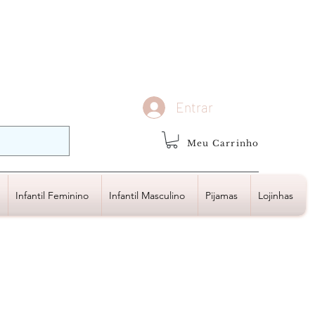
demais regiões
Frete Grátis
Acima de R$1.000,00
Entrar
Meu Carrinho
Infantil Feminino
Infantil Masculino
Pijamas
Lojinhas