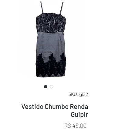
SKU: gf32
Vestido Chumbo Renda
Guipir
Preço
R$ 45,00