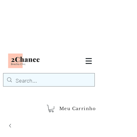
Tudo em até
6 x sem juros
FRETE GRÁTIS para Região
Sudeste
EM COMPRAS
ACIMA DE R$600,00
demais regiões
Frete Grátis
Acima de R$1.000,00
Meu Carrinho