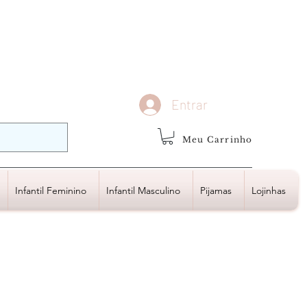
demais regiões
Frete Grátis
Acima de R$1.000,00
Entrar
Meu Carrinho
Infantil Feminino
Infantil Masculino
Pijamas
Lojinhas