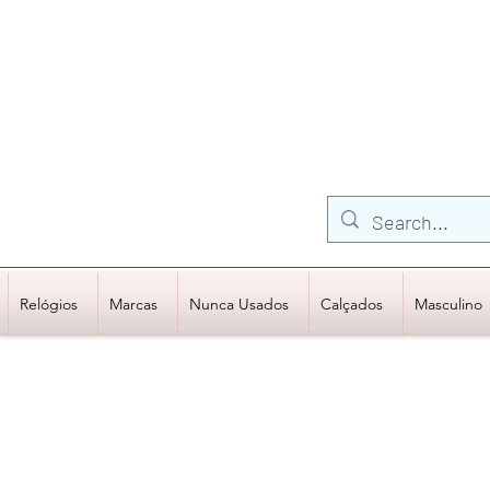
FRETE GRÁTIS para Região Sudeste
EM COMPRAS
ACIMA DE R$600,00
Relógios
Marcas
Nunca Usados
Calçados
Masculino