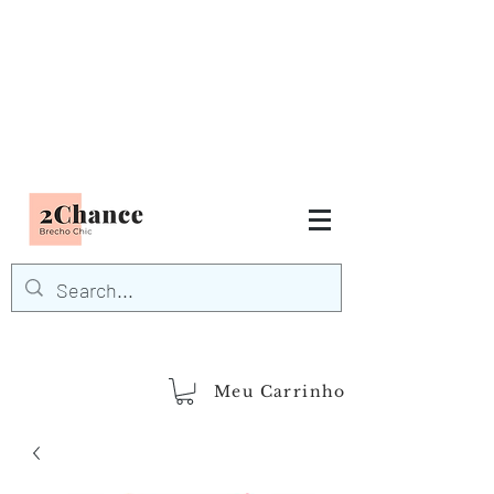
Tudo em até
6 x sem juros
FRETE GRÁTIS para Região
Sudeste
EM COMPRAS
ACIMA DE R$600,00
demais regiões
Frete Grátis
Acima de R$1.000,00
Meu Carrinho