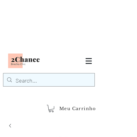
Tudo em até
6 x sem juros
FRETE GRÁTIS para Região
Sudeste
EM COMPRAS
ACIMA DE R$600,00
demais regiões
Frete Grátis
Acima de R$1.000,00
Meu Carrinho