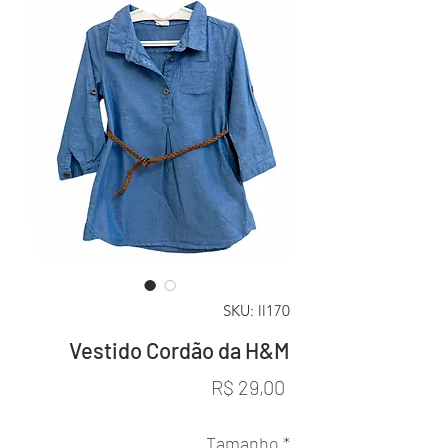
SKU: ll170
Vestido Cordão da H&M
Preço
R$ 29,00
Tamanho
*