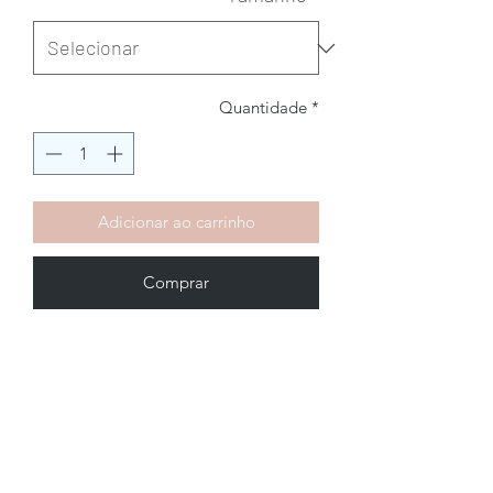
Quantidade
*
Adicionar ao carrinho
Comprar
Brechó2Chance
Quem Somos
Política de Privacidade
Termos de Uso