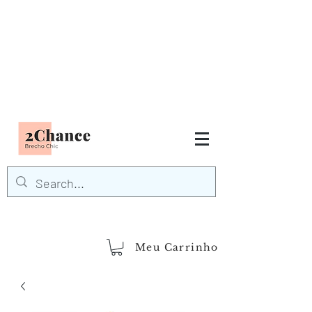
Tudo em até
6 x sem juros
FRETE GRÁTIS para Região
Sudeste
EM COMPRAS
ACIMA DE R$600,00
demais regiões
Frete Grátis
Acima de R$1.000,00
Meu Carrinho