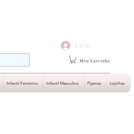
demais regiões
Frete Grátis
Acima de R$1.000,00
Entrar
Meu Carrinho
Infantil Feminino
Infantil Masculino
Pijamas
Lojinhas