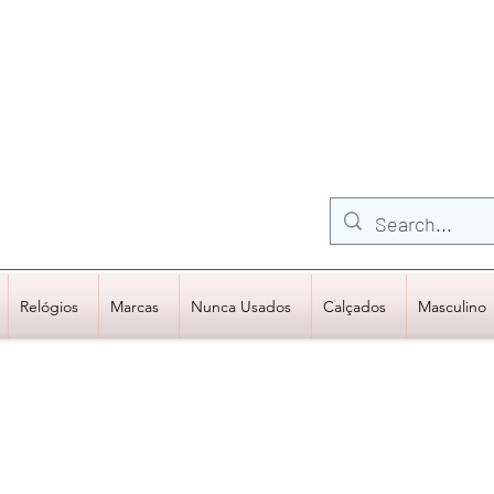
FRETE GRÁTIS para Região Sudeste
EM COMPRAS
ACIMA DE R$600,00
Relógios
Marcas
Nunca Usados
Calçados
Masculino