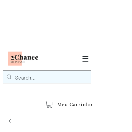
Tudo em até
6 x sem juros
FRETE GRÁTIS para Região
Sudeste
EM COMPRAS
ACIMA DE R$600,00
demais regiões
Frete Grátis
Acima de R$1.000,00
Meu Carrinho