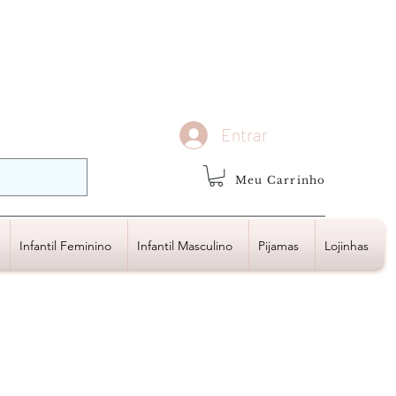
demais regiões
Frete Grátis
Acima de R$1.000,00
Entrar
Meu Carrinho
Infantil Feminino
Infantil Masculino
Pijamas
Lojinhas