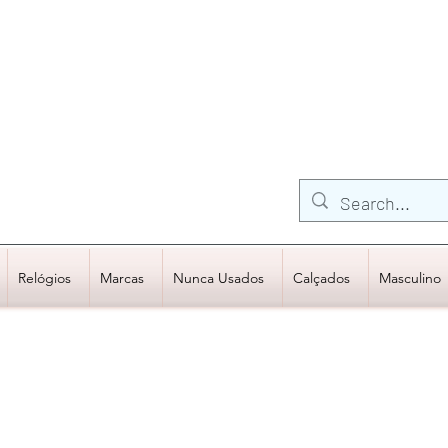
FRETE GRÁTIS para Região Sudeste
EM COMPRAS
ACIMA DE R$600,00
Relógios
Marcas
Nunca Usados
Calçados
Masculino