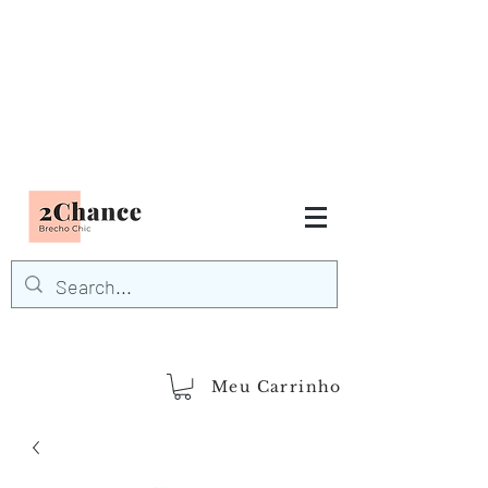
Tudo em até
6 x sem juros
FRETE GRÁTIS para Região
Sudeste
EM COMPRAS
ACIMA DE R$600,00
demais regiões
Frete Grátis
Acima de R$1.000,00
Meu Carrinho