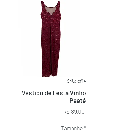
SKU: gf14
Vestido de Festa Vinho
Paetê
Preço
R$ 89,00
Tamanho
*