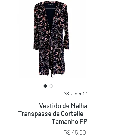
SKU: mm17
Vestido de Malha
Transpasse da Cortelle -
Tamanho PP
Preço
R$ 45,00