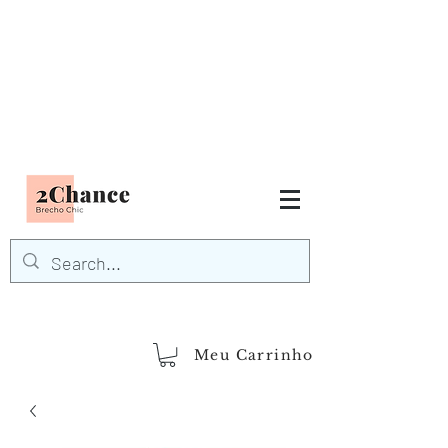
Tudo em até
6 x sem juros
FRETE GRÁTIS para Região
Sudeste
EM COMPRAS
ACIMA DE R$600,00
demais regiões
Frete Grátis
Acima de R$1.000,00
Meu Carrinho