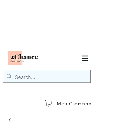
Tudo em até
6 x sem juros
FRETE GRÁTIS para Região
Sudeste
EM COMPRAS
ACIMA DE R$600,00
demais regiões
Frete Grátis
Acima de R$1.000,00
Meu Carrinho