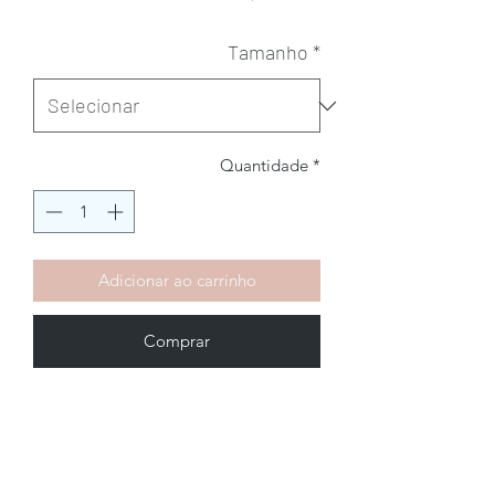
Tamanho
*
Quantidade
*
Adicionar ao carrinho
Comprar
Brechó2Chance
Quem Somos