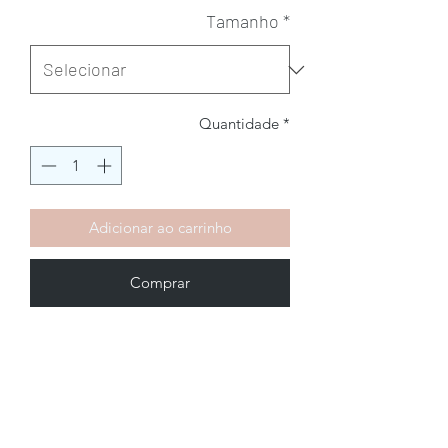
Tamanho
*
Quantidade
*
Adicionar ao carrinho
Comprar
Brechó2Chance
Quem Somos
Política de Privacidade