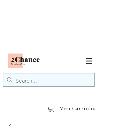
Tudo em até
6 x sem juros
FRETE GRÁTIS para Região
Sudeste
EM COMPRAS
ACIMA DE R$600,00
demais regiões
Frete Grátis
Acima de R$1.000,00
Meu Carrinho