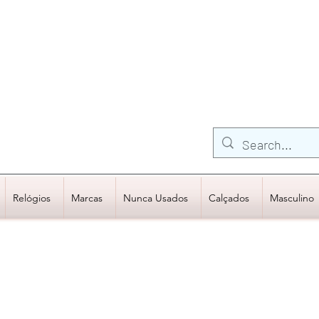
FRETE GRÁTIS para Região Sudeste
EM COMPRAS
ACIMA DE R$600,00
Relógios
Marcas
Nunca Usados
Calçados
Masculino