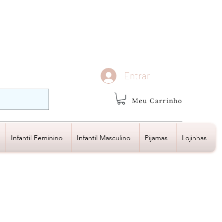
demais regiões
Frete Grátis
Acima de R$1.000,00
Entrar
Meu Carrinho
Infantil Feminino
Infantil Masculino
Pijamas
Lojinhas