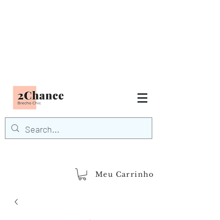
Tudo em até
6 x sem juros
FRETE GRÁTIS para Região
Sudeste
EM COMPRAS
ACIMA DE R$600,00
demais regiões
Frete Grátis
Acima de R$1.000,00
Meu Carrinho