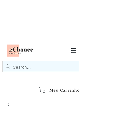
Tudo em até
6 x sem juros
FRETE GRÁTIS para Região
Sudeste
EM COMPRAS
ACIMA DE R$600,00
demais regiões
Frete Grátis
Acima de R$1.000,00
Meu Carrinho