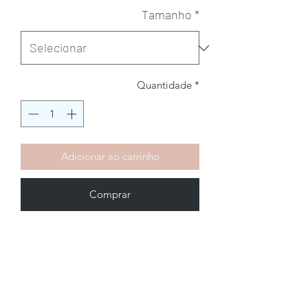
Tamanho
*
Quantidade
*
Adicionar ao carrinho
Comprar
Brechó2Chance
Quem Somos
Política de Privacidade