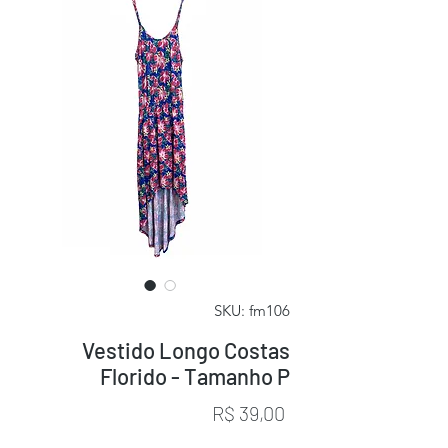
SKU: fm106
Vestido Longo Costas
Florido - Tamanho P
Preço
R$ 39,00