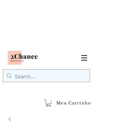
Tudo em até
6 x sem juros
FRETE GRÁTIS para Região
Sudeste
EM COMPRAS
ACIMA DE R$600,00
demais regiões
Frete Grátis
Acima de R$1.000,00
Meu Carrinho