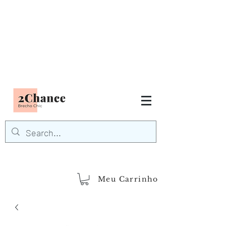
Tudo em até
6 x sem juros
FRETE GRÁTIS para Região
Sudeste
EM COMPRAS
ACIMA DE R$600,00
demais regiões
Frete Grátis
Acima de R$1.000,00
Meu Carrinho