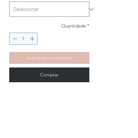
Quantidade
*
Adicionar ao carrinho
Comprar
Brechó2Chance
Quem Somos
Política de Privacidade
Termos de Uso
Perguntas Frequentes