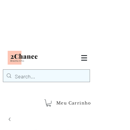
Tudo em até
6 x sem juros
FRETE GRÁTIS para Região
Sudeste
EM COMPRAS
ACIMA DE R$600,00
demais regiões
Frete Grátis
Acima de R$1.000,00
Meu Carrinho