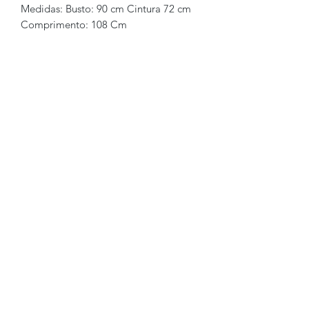
Medidas: Busto: 90 cm Cintura 72 cm
Comprimento: 108 Cm
Brechó2Chance
Quem Somos
Política de Privacidade
Termos de Uso
Perguntas Frequentes
COMO FUNCIONA
Como Vender
Como Comprar
Regras
Trocas e Devoluções
FALE CONOSCO
WhatsApp:
+55 (11) 97620-2249
E-mail: