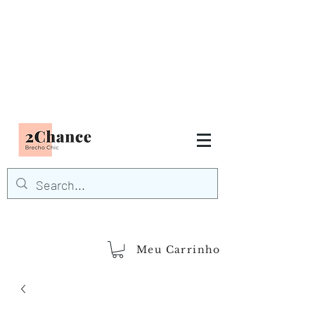
Tudo em até
6 x sem juros
FRETE GRÁTIS para Região
Sudeste
EM COMPRAS
ACIMA DE R$600,00
demais regiões
Frete Grátis
Acima de R$1.000,00
Meu Carrinho