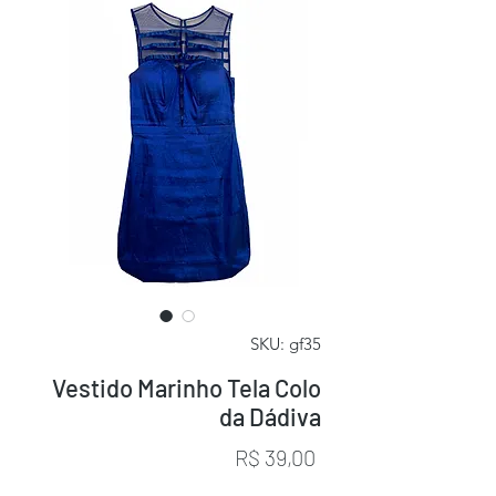
SKU: gf35
Vestido Marinho Tela Colo
da Dádiva
Preço
R$ 39,00