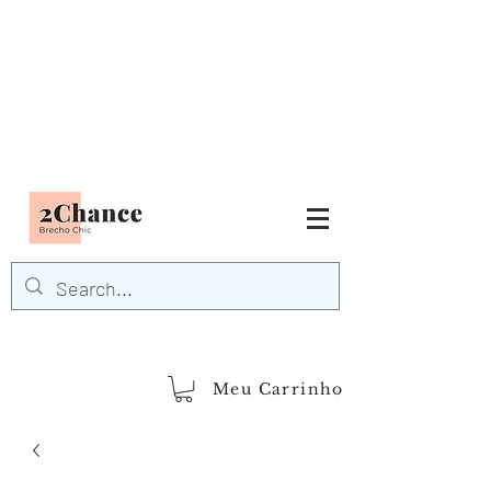
Tudo em até
6 x sem juros
FRETE GRÁTIS para Região
Sudeste
EM COMPRAS
ACIMA DE R$600,00
demais regiões
Frete Grátis
Acima de R$1.000,00
Meu Carrinho