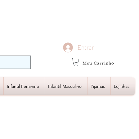
demais regiões
Frete Grátis
Acima de R$1.000,00
Entrar
Meu Carrinho
Infantil Feminino
Infantil Masculino
Pijamas
Lojinhas