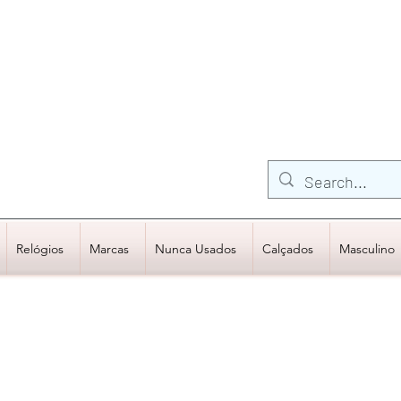
FRETE GRÁTIS para Região Sudeste
EM COMPRAS
ACIMA DE R$600,00
Relógios
Marcas
Nunca Usados
Calçados
Masculino