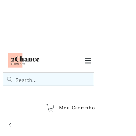
Tudo em até
6 x sem juros
FRETE GRÁTIS para Região
Sudeste
EM COMPRAS
ACIMA DE R$600,00
demais regiões
Frete Grátis
Acima de R$1.000,00
Meu Carrinho