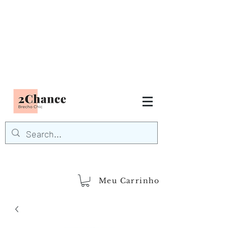
Tudo em até
6 x sem juros
FRETE GRÁTIS para Região
Sudeste
EM COMPRAS
ACIMA DE R$600,00
demais regiões
Frete Grátis
Acima de R$1.000,00
Meu Carrinho