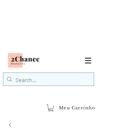
Tudo em até
6 x sem juros
FRETE GRÁTIS para Região
Sudeste
EM COMPRAS
ACIMA DE R$600,00
demais regiões
Frete Grátis
Acima de R$1.000,00
Meu Carrinho