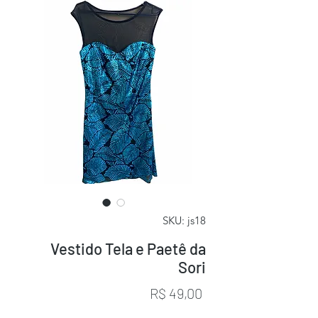
SKU: js18
Vestido Tela e Paetê da
Sori
Preço
R$ 49,00