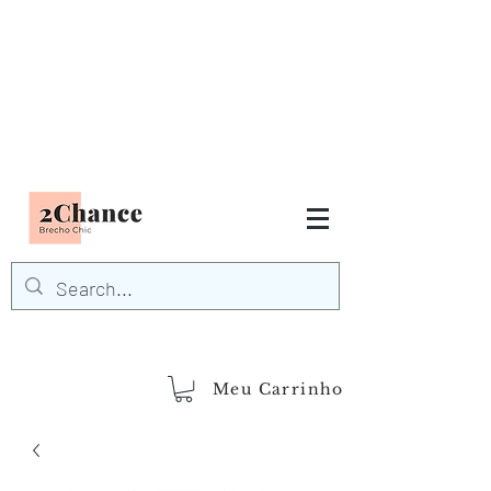
Tudo em até
6 x sem juros
FRETE GRÁTIS para Região
Sudeste
EM COMPRAS
ACIMA DE R$600,00
demais regiões
Frete Grátis
Acima de R$1.000,00
Meu Carrinho