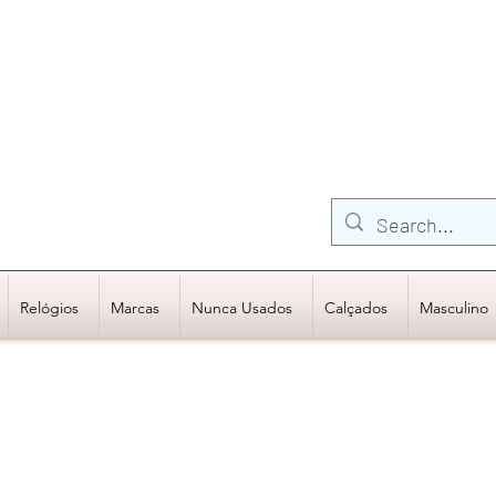
FRETE GRÁTIS para Região Sudeste
EM COMPRAS
ACIMA DE R$600,00
Relógios
Marcas
Nunca Usados
Calçados
Masculino