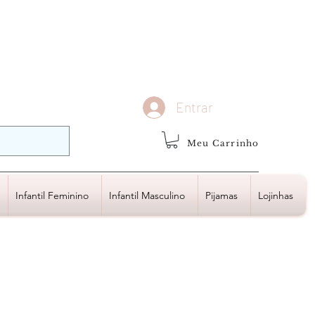
demais regiões
Frete Grátis
Acima de R$1.000,00
Entrar
Meu Carrinho
Infantil Feminino
Infantil Masculino
Pijamas
Lojinhas