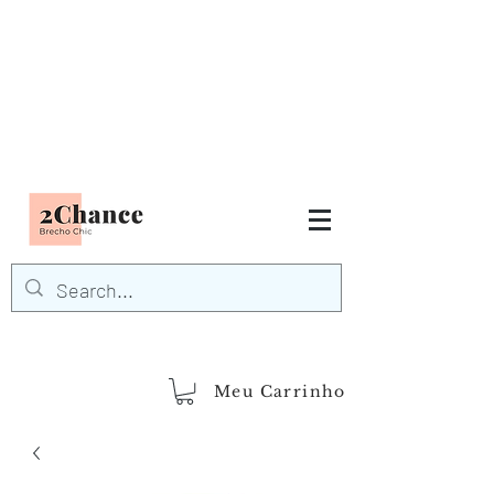
Tudo em até
6 x sem juros
FRETE GRÁTIS para Região
Sudeste
EM COMPRAS
ACIMA DE R$600,00
demais regiões
Frete Grátis
Acima de R$1.000,00
Meu Carrinho